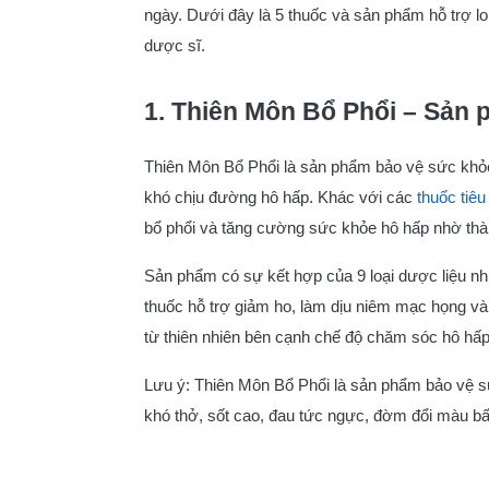
ngày. Dưới đây là 5 thuốc và sản phẩm hỗ trợ l
dược sĩ.
1. Thiên Môn Bổ Phổi – Sản 
Thiên Môn Bổ Phổi là sản phẩm bảo vệ sức khỏ
khó chịu đường hô hấp. Khác với các
thuốc tiê
bổ phổi và tăng cường sức khỏe hô hấp nhờ th
Sản phẩm có sự kết hợp của 9 loại dược liệu n
thuốc hỗ trợ giảm ho, làm dịu niêm mạc họng và
từ thiên nhiên bên cạnh chế độ chăm sóc hô hấ
Lưu ý: Thiên Môn Bổ Phổi là sản phẩm bảo vệ sứ
khó thở, sốt cao, đau tức ngực, đờm đổi màu 