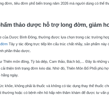
ong đờm, tiêu đờm phổ biến trong năm 2026 mà người dùng có thể tha
phẩm thảo dược hỗ trợ long đờm, giảm h
e của Dược Bình Đông, thường được lựa chọn trong các trường hợ
u đờm
Tây y tác động trực tiếp lên cấu trúc chất nhầy, sản phẩm này 
ành phần thảo dược.
hư Thiên môn đông, Tỳ bà diệp, Cam thảo, Bách bộ,… Đây là những v
 cải thiện tình trạng đờm kéo dài. Nhờ đó, Thiên Môn Bổ Phổi phù hợ
p hằng ngày.
c khỏe, không phải là thuốc và không có tác dụng thay thế thuốc ch
bất thường hoặc có bệnh nền hô hấp nên thăm khám để được tư vấn 