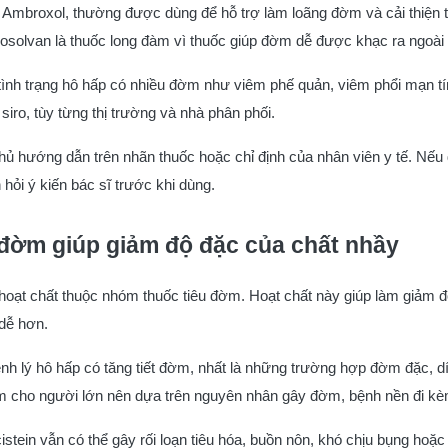
Ambroxol, thường được dùng để hỗ trợ làm loãng đờm và cải thiện tì
osolvan là thuốc long đàm vì thuốc giúp đờm dễ được khạc ra ngoài
nh trạng hô hấp có nhiều đờm như viêm phế quản, viêm phổi mạn tín
iro, tùy từng thị trường và nhà phân phối.
ủ hướng dẫn trên nhãn thuốc hoặc chỉ định của nhân viên y tế. Nếu đ
hỏi ý kiến bác sĩ trước khi dùng.
u đờm giúp giảm độ đặc của chất nhầy
à hoạt chất thuộc nhóm thuốc tiêu đờm. Hoạt chất này giúp làm giảm
dễ hơn.
h lý hô hấp có tăng tiết đờm, nhất là những trường hợp đờm đặc, dí
đờm cho người lớn nên dựa trên nguyên nhân gây đờm, bệnh nền đi k
stein vẫn có thể gây rối loạn tiêu hóa, buồn nôn, khó chịu bụng ho