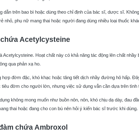
 dẫn trên bao bì hoặc dùng theo chỉ định của bác sĩ, dược sĩ. Không
 trẻ nhỏ, phụ nữ mang thai hoặc người đang dùng nhiều loại thuốc khá
 chứa Acetylcysteine
à Acetylcysteine. Hoạt chất này có khả năng tác động lên chất nhầ
hông qua phản xạ ho.
hợp đờm đặc, khó khạc hoặc tăng tiết dịch nhầy đường hô hấp. Đây
 tiêu đờm cho người lớn, nhưng việc sử dụng vẫn cần dựa trên tình 
c dụng không mong muốn như buồn nôn, nôn, khó chịu dạ dày, đau đầ
mang thai hoặc đang cho con bú nên hỏi ý kiến bác sĩ trước khi dùng.
 đàm chứa Ambroxol