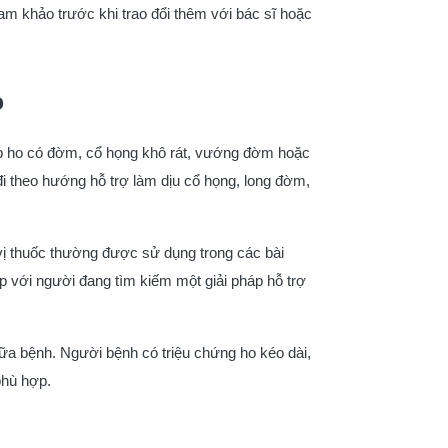
m khảo trước khi trao đổi thêm với bác sĩ hoặc
o
p ho có đờm, cổ họng khô rát, vướng đờm hoặc
đi theo hướng hỗ trợ làm dịu cổ họng, long đờm,
ị thuốc thường được sử dụng trong các bài
p với người đang tìm kiếm một giải pháp hỗ trợ
ữa bệnh. Người bệnh có triệu chứng ho kéo dài,
phù hợp.