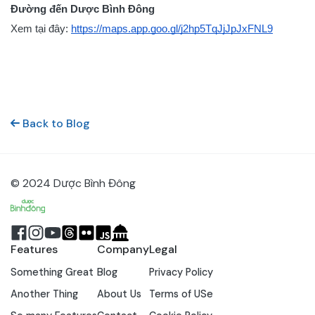
Đường đến Dược Bình Đông
Xem tại đây:
https://maps.app.goo.gl/j2hp5TqJjJpJxFNL9
Back to Blog
© 2024 Dược Bình Đông
Features
Company
Legal
Something Great
Blog
Privacy Policy
Another Thing
About Us
Terms of USe