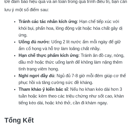
Để đảm bảo hiệu quả và an toàn trong quá trình điều trị, bạn cần
lưu ý một số điểm sau:
Tránh các tác nhân kích ứng
: Hạn chế tiếp xúc với
khói bụi, phấn hoa, lông động vật hoặc hóa chất gây dị
ứng.
Uống đủ nước
: Uống 2 lít nước ấm mỗi ngày để giữ
ẩm cổ họng và hỗ trợ làm loãng chất nhầy.
Hạn chế thực phẩm kích ứng
: Tránh ăn đồ cay, nóng,
dầu mỡ hoặc thức uống lạnh để không làm nặng thêm
tình trạng viêm họng.
Nghỉ ngơi đầy đủ
: Ngủ đủ 7-8 giờ mỗi đêm giúp cơ thể
phục hồi và tăng cường sức đề kháng.
Tham khảo ý kiến bác sĩ
: Nếu ho khan kéo dài hơn 3
tuần hoặc kèm theo các triệu chứng như sốt cao, khàn
tiếng kéo dài, hoặc khó thở, cần đi khám ngay.
Tổng Kết