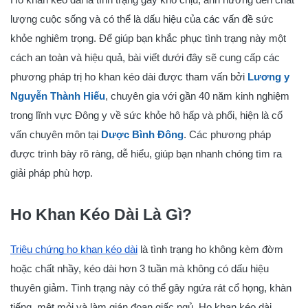
Ho khan kéo dài là tình trạng gây khó chịu, ảnh hưởng đến chất
lượng cuộc sống và có thể là dấu hiệu của các vấn đề sức
khỏe nghiêm trọng. Để giúp bạn khắc phục tình trạng này một
cách an toàn và hiệu quả, bài viết dưới đây sẽ cung cấp các
phương pháp trị ho khan kéo dài được tham vấn bởi
Lương y
Nguyễn Thành Hiếu
, chuyên gia với gần 40 năm kinh nghiệm
trong lĩnh vực Đông y về sức khỏe hô hấp và phổi, hiện là cố
vấn chuyên môn tại
Dược Bình Đông
. Các phương pháp
được trình bày rõ ràng, dễ hiểu, giúp bạn nhanh chóng tìm ra
giải pháp phù hợp.
Ho Khan Kéo Dài Là Gì?
Triệu chứng ho khan kéo dài
là tình trạng ho không kèm đờm
hoặc chất nhầy, kéo dài hơn 3 tuần mà không có dấu hiệu
thuyên giảm. Tình trạng này có thể gây ngứa rát cổ họng, khàn
tiếng, mệt mỏi và làm gián đoạn giấc ngủ. Ho khan kéo dài