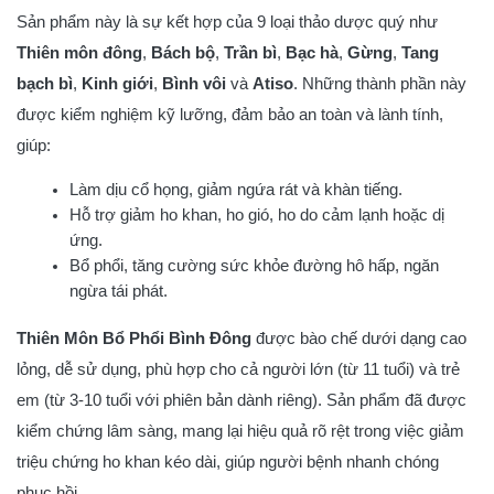
Sản phẩm này là sự kết hợp của 9 loại thảo dược quý như
Thiên môn đông
,
Bách bộ
,
Trần bì
,
Bạc hà
,
Gừng
,
Tang
bạch bì
,
Kinh giới
,
Bình vôi
và
Atiso
. Những thành phần này
được kiểm nghiệm kỹ lưỡng, đảm bảo an toàn và lành tính,
giúp:
Làm dịu cổ họng, giảm ngứa rát và khàn tiếng.
Hỗ trợ giảm ho khan, ho gió, ho do cảm lạnh hoặc dị
ứng.
Bổ phổi, tăng cường sức khỏe đường hô hấp, ngăn
ngừa tái phát.
Thiên Môn Bổ Phổi Bình Đông
được bào chế dưới dạng cao
lỏng, dễ sử dụng, phù hợp cho cả người lớn (từ 11 tuổi) và trẻ
em (từ 3-10 tuổi với phiên bản dành riêng). Sản phẩm đã được
kiểm chứng lâm sàng, mang lại hiệu quả rõ rệt trong việc giảm
triệu chứng ho khan kéo dài, giúp người bệnh nhanh chóng
phục hồi.