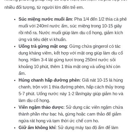
nhiều đối tượng, từ người lớn đến trẻ em.
Súc miệng nước muối ấm
: Pha 1/4 đến 1/2 thìa cà phê
muối với 240ml nước ấm, súc miệng trong 10-15 giây
rồi nhổ ra. Nước muối giúp làm dịu cổ họng, giảm kích
ứng và tiêu diệt vi khuẩn.
Uống trà gừng mật ong
: Gừng chứa gingerol có tác
dụng kháng viêm, kết hợp với mật ong giúp làm dịu cổ
họng. Hãm 3-4 lát gừng tươi trong 250ml nước sôi
khoảng 10 phút, thêm 1 thìa mật ong và uống khi còn
ấm.
Húng chanh hấp đường phèn
: Giã nát 10-15 lá húng
chanh, trộn với 1 thìa đường phèn, hấp cách thủy trong
5-7 phút. Uống nước này 1-2 lần/ngày giúp giảm ho và
làm dịu cổ họng.
Viên ngậm thảo dược
: Sử dụng các viên ngậm chứa
thành phần như bạc hà, gừng hoặc cam thảo để giảm
ngứa rát họng và tạm thời ức chế cơn ho.
Giữ ẩm không khí
: Sử dụng máy tạo độ ẩm để làm