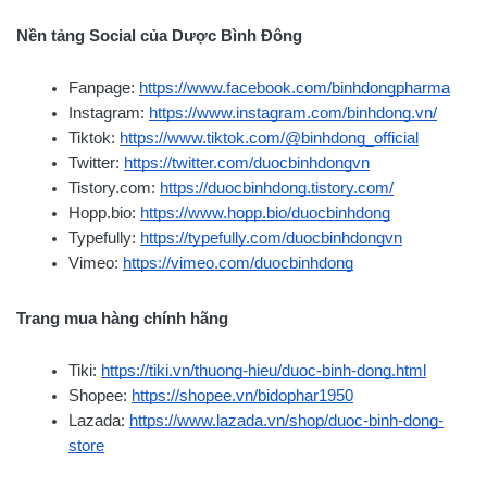
Nền tảng Social của Dược Bình Đông
Fanpage:
https://www.facebook.com/binhdongpharma
Instagram:
https://www.instagram.com/binhdong.vn/
Tiktok:
https://www.tiktok.com/@binhdong_official
Twitter:
https://twitter.com/duocbinhdongvn
Tistory.com:
https://duocbinhdong.tistory.com/
Hopp.bio:
https://www.hopp.bio/duocbinhdong
Typefully:
https://typefully.com/duocbinhdongvn
Vimeo:
https://vimeo.com/duocbinhdong
Trang mua hàng chính hãng
Tiki:
https://tiki.vn/thuong-hieu/duoc-binh-dong.html
Shopee:
https://shopee.vn/bidophar1950
Lazada:
https://www.lazada.vn/shop/duoc-binh-dong-
store