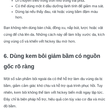
Di chuyển theo vòng tròn nhỏ trong vài phút.
Có thể dùng một ít dầu dưỡng lành tính để giảm ma sát.
Dừng lại nếu thấy đau, rát hoặc vùng bầm đậm màu
hơn.
Bạn không nên dùng bàn chải, đồng xu, nắp bút, lược hoặc vật
cứng để chà lên da. Những cách này dễ làm trầy xước da, kích
ứng vùng cổ và khiến vết hickey lâu mờ hơn.
6. Dùng kem bôi giảm bầm có nguồn
gốc rõ ràng
Một số sản phẩm bôi ngoài da có thể hỗ trợ làm dịu vùng da bị
bầm, giảm cảm giác khó chịu và hỗ trợ quá trình phục hồi. Tuy
nhiên, kem bôi không thể làm vết hickey biến mất ngay lập tức.
Đây chỉ là biện pháp hỗ trợ, hiệu quả còn tùy vào cơ địa và mức
độ bầm.