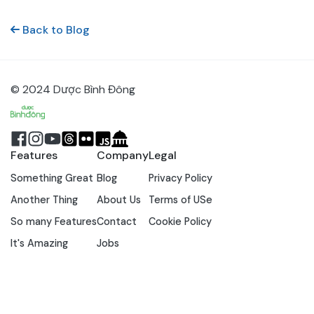
Back to Blog
© 2024 Dược Bình Đông
Features
Company
Legal
Something Great
Blog
Privacy Policy
Another Thing
About Us
Terms of USe
So many Features
Contact
Cookie Policy
It's Amazing
Jobs