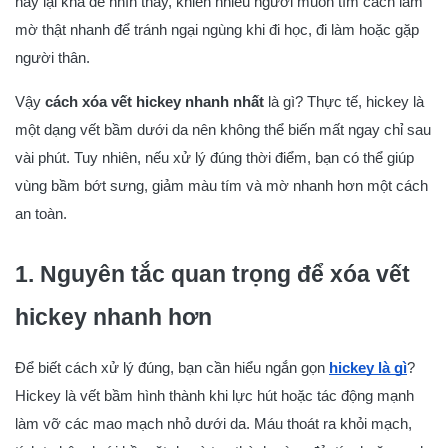
này lại khá dễ nhìn thấy, khiến nhiều người muốn tìm cách làm
mờ thật nhanh để tránh ngại ngùng khi đi học, đi làm hoặc gặp
người thân.
Vậy
cách xóa vết hickey nhanh nhất
là gì? Thực tế, hickey là
một dạng vết bầm dưới da nên không thể biến mất ngay chỉ sau
vài phút. Tuy nhiên, nếu xử lý đúng thời điểm, bạn có thể giúp
vùng bầm bớt sưng, giảm màu tím và mờ nhanh hơn một cách
an toàn.
1. Nguyên tắc quan trọng để xóa vết
hickey nhanh hơn
Để biết cách xử lý đúng, bạn cần hiểu ngắn gọn
hickey là gì
?
Hickey là vết bầm hình thành khi lực hút hoặc tác động mạnh
làm vỡ các mao mạch nhỏ dưới da. Máu thoát ra khỏi mạch,