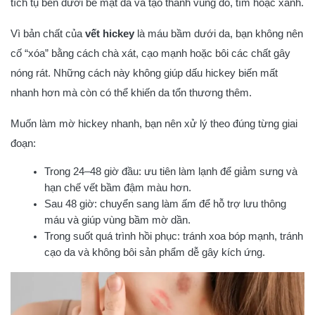
tích tụ bên dưới bề mặt da và tạo thành vùng đỏ, tím hoặc xanh.
Vì bản chất của
vết hickey
là máu bầm dưới da, bạn không nên
cố “xóa” bằng cách chà xát, cạo mạnh hoặc bôi các chất gây
nóng rát. Những cách này không giúp dấu hickey biến mất
nhanh hơn mà còn có thể khiến da tổn thương thêm.
Muốn làm mờ hickey nhanh, bạn nên xử lý theo đúng từng giai
đoạn:
Trong 24–48 giờ đầu: ưu tiên làm lạnh để giảm sưng và
hạn chế vết bầm đậm màu hơn.
Sau 48 giờ: chuyển sang làm ấm để hỗ trợ lưu thông
máu và giúp vùng bầm mờ dần.
Trong suốt quá trình hồi phục: tránh xoa bóp mạnh, tránh
cạo da và không bôi sản phẩm dễ gây kích ứng.