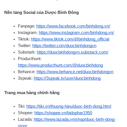
Nền tảng Social của Dược Bình Đông
Fanpage:
https://www.facebook.com/binhdong.vn/
Instagram:
https://www.instagram.com/binhdong.vn/
Tiktok:
https://www.tiktok.com/@binhdong_official
Twitter:
https://twitter.com/duocbinhdongvn
Substark:
https://duocbinhdongvn.substack.com/
Producthunt:
https://www.producthunt.com/@duocbinhdong
Behance:
https://www.behance.net/duocbinhdongvn
3speak:
https://3speak.tv/user/duocbinhdong
Trang mua hàng chính hãng
Tiki:
https://tiki.vn/thuong-hieu/duoc-binh-dong.html
Shopee:
https://shopee.vn/bidophar1950
Lazada:
https://www.lazada.vn/shop/duoc-binh-dong-
store