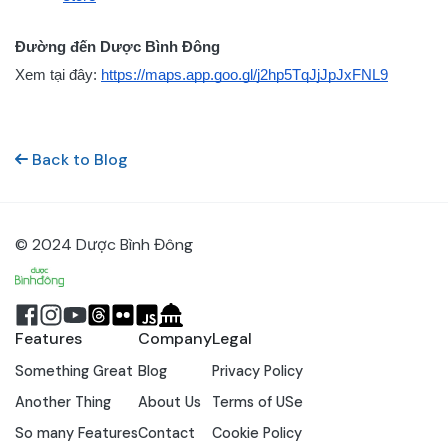
Đường đến Dược Bình Đông
Xem tại đây:
https://maps.app.goo.gl/j2hp5TqJjJpJxFNL9
Back to Blog
© 2024 Dược Bình Đông
Features
Company
Legal
Something Great
Blog
Privacy Policy
Another Thing
About Us
Terms of USe
So many Features
Contact
Cookie Policy